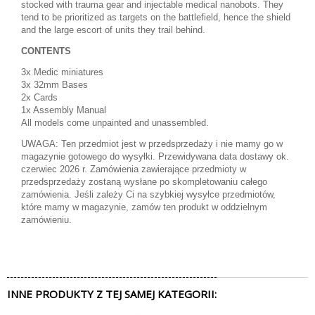
stocked with trauma gear and injectable medical nanobots. They
tend to be prioritized as targets on the battlefield, hence the shield
and the large escort of units they trail behind.
CONTENTS
3x Medic miniatures
3x 32mm Bases
2x Cards
1x Assembly Manual
All models come unpainted and unassembled.
UWAGA: Ten przedmiot jest w przedsprzedaży i nie mamy go w
magazynie gotowego do wysyłki. Przewidywana data dostawy ok.
czerwiec 2026 r. Zamówienia zawierające przedmioty w
przedsprzedaży zostaną wysłane po skompletowaniu całego
zamówienia. Jeśli zależy Ci na szybkiej wysyłce przedmiotów,
które mamy w magazynie, zamów ten produkt w oddzielnym
zamówieniu.
INNE PRODUKTY Z TEJ SAMEJ KATEGORII: